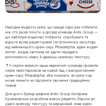
Народна мудрість каже, що краще один раз побачити,
ніж сто разів почути, а досвід команди Ardis Group —
що найліпше водночас побачити, спробувати та
відчути всіма рецепторами гастрономічну насолоду
від найніжнішого крем-сиру Philadelphia, адже жоден
епітет, жодна світлина не здатні передати
витонченість смаку й ідеальну кремову текстуру.
У серпні-вересні наша маркетинг-команда провела
серію майстеркласів на новий лад з використанням
крем-сиру Philadelphia, аби показати, як крем-сир
може змінити чи підсилити звучання традиційних
смаків.
Для цього бренд-шефиня Ardis Group Катерина
Крижанівська розробила власні рецепти, беручи до
уваги кремову текстуру та вершковий смак крем-