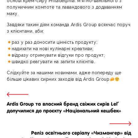
основі крем-сиру Philadelphia: м‘ятно-ванільного з
полуничним компоте та лавандового з додаванням
маку.
Завдяки таким діям команда Ardis Group всякчас поруч
з клієнтами, аби:
раз у раз доносити цінність продукту;
надихати на нові кулінарні креативи;
відразу отримувати відгуки про продукт;
швидко реагувати на запити клієнтів.
Слідкуйте за нашими новинами, адже попереду ще
більше цікавих сирних заходів від Ardis Group
Ardis Group та власний бренд свіжих сирів Lel‘
долучилися до проєкту «Національний кешбек»
Реліз освітнього серіалу «Чизмонгер» від