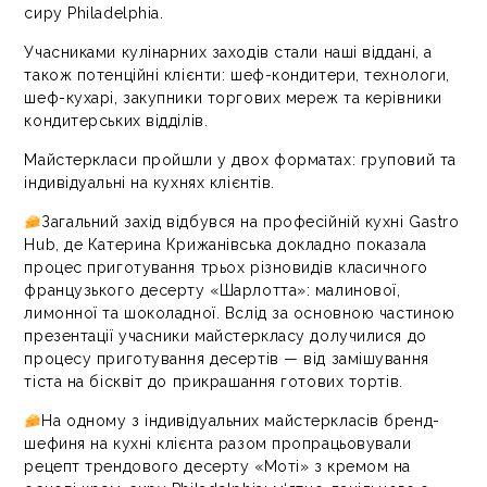
сиру Philadelphia.
Учасниками кулінарних заходів стали наші віддані, а
також потенційні клієнти: шеф-кондитери, технологи,
шеф-кухарі, закупники торгових мереж та керівники
кондитерських відділів.
Майстеркласи пройшли у двох форматах: груповий та
індивідуальні на кухнях клієнтів.
Загальний захід відбувся на професійній кухні Gastro
Hub, де Катерина Крижанівська докладно показала
процес приготування трьох різновидів класичного
французького десерту «Шарлотта»: малинової,
лимонної та шоколадної. Вслід за основною частиною
презентації учасники майстеркласу долучилися до
процесу приготування десертів — від замішування
тіста на бісквіт до прикрашання готових тортів.
На одному з індивідуальних майстеркласів бренд-
шефиня на кухні клієнта разом пропрацьовували
рецепт трендового десерту «Моті» з кремом на