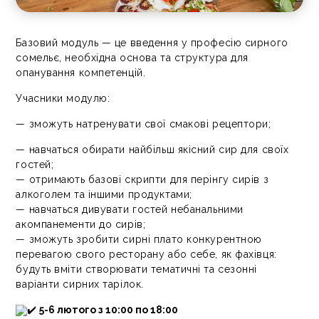
Базовий модуль — це введення у професію сирного
сомельє, необхідна основа та структура для
опанування компетенцій.
Учасники модулю:
— зможуть натренувати свої смакові рецептори;
— навчаться обирати найбільш якісний сир для своїх
гостей;
— отримають базові скрипти для перінгу сирів з
алкоголем та іншими продуктами;
— навчаться дивувати гостей небанальними
акомпанементи до сирів;
— зможуть зробити сирні плато конкурентною
перевагою свого ресторану або себе, як фахівця:
будуть вміти створювати тематичні та сезонні
варіанти сирних тарілок.
5-6 лютого з 10:00 по 18:00